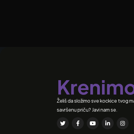
Krenim
Želiš da složimo sve kockice tvog m
savršenu priču? Javi nam se.