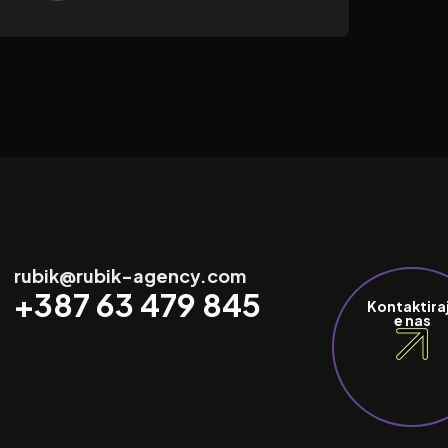
rubik@rubik-agency.com
+387 63 479 845
Kontaktira
e nas