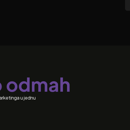
o odmah
arketinga u jednu