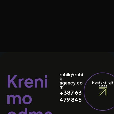
Kreni
rubik@rubi
k-
agency.co
Kontaktirajt
e nas
m
mo
+387 63
479 845
odma