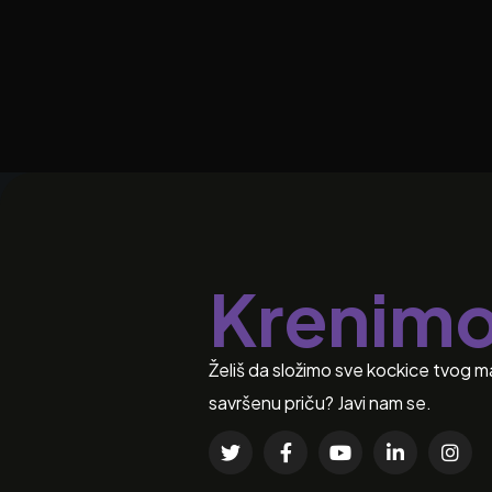
Krenim
Želiš da složimo sve kockice tvog m
savršenu priču? Javi nam se.