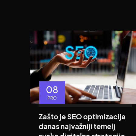
08
PRO
Zašto je SEO optimizacija
danas najvažniji temelj
svake digitalne strategije