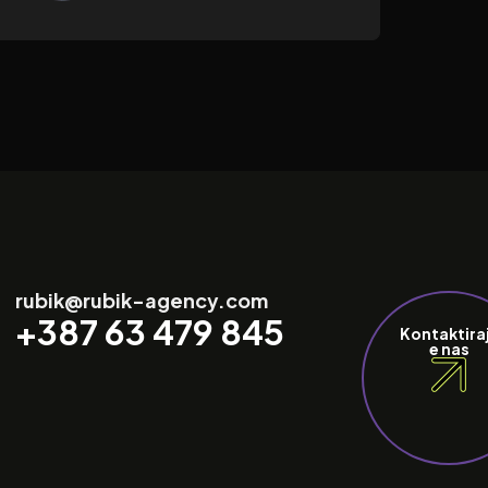
rubik@rubik-agency.com
+387 63 479 845
Kontaktira
e nas