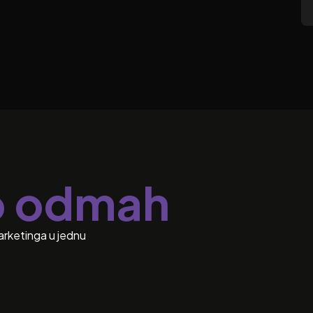
o odmah
arketinga u jednu